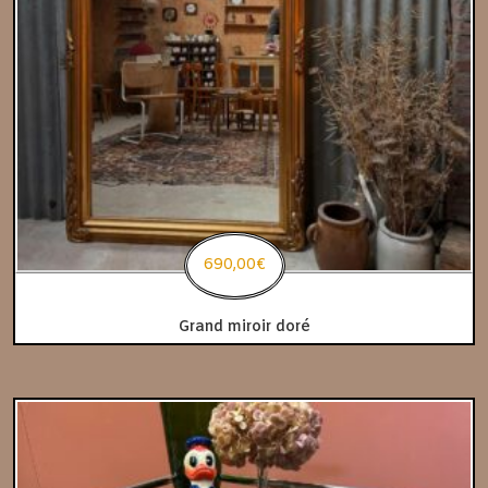
690,00
€
Grand miroir doré