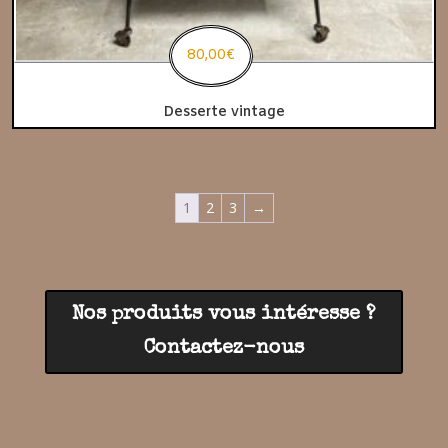
80,00
€
Desserte vintage
1
2
3
→
Nos produits vous intéresse ?
Contactez-nous