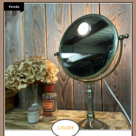
Vendu
120,00
€