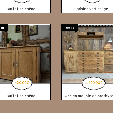
Buffet en chêne
Parisien vert sauge
ndu
Vendu
420,00
€
1.490,00
€
Buffet en chêne
Ancien meuble de presbyt