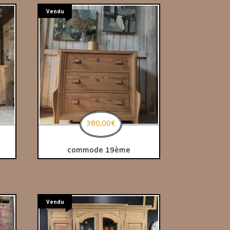
Vendu
380,00
€
commode 19ème
Vendu