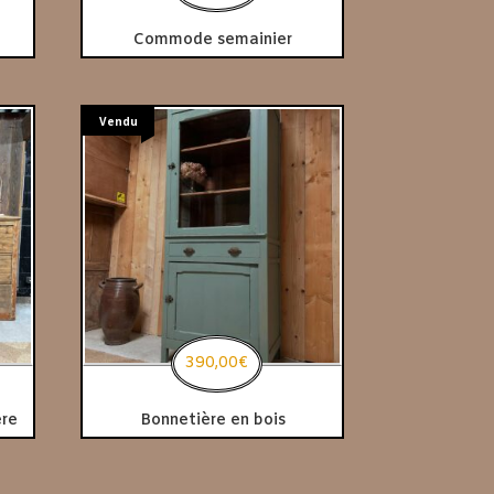
Commode semainier
Vendu
390,00
€
ère
Bonnetière en bois