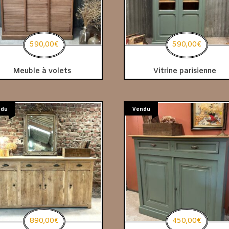
590,00
€
590,00
€
Meuble à volets
Vitrine parisienne
ndu
Vendu
890,00
€
450,00
€