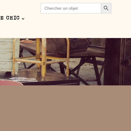
Search Button
Search
for:
E CHIC