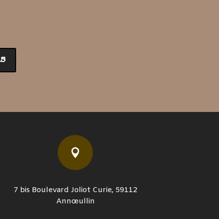
s

7 bis Boulevard Joliot Curie, 59112
Annœullin