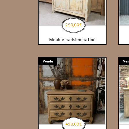
290,00
€
Meuble parisien patiné
Vendu
Ve
450,00
€