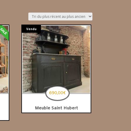
Vendu
690,00
€
Meuble Saint Hubert