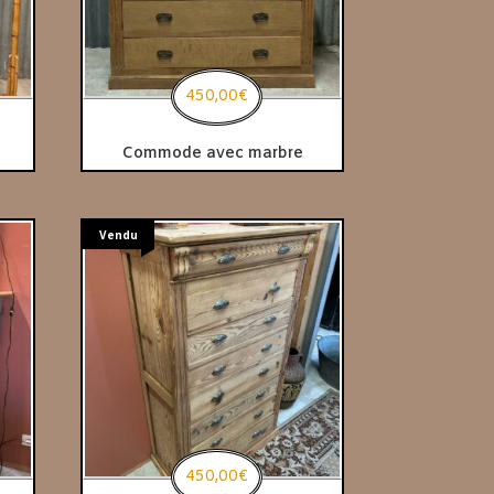
450,00
€
Commode avec marbre
Vendu
450,00
€