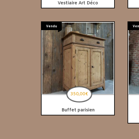
Vestiaire Art Déco
Vendu
Ve
350,00
€
Buffet parisien