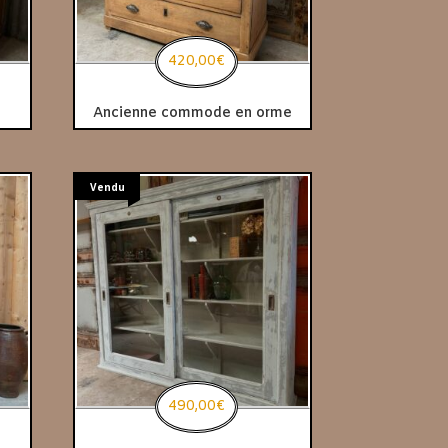
420,00
€
Ancienne commode en orme
Vendu
490,00
€