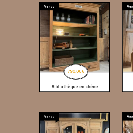
Vendu
Ve
790,00
€
Bibliothèque en chêne
Vendu
Ve