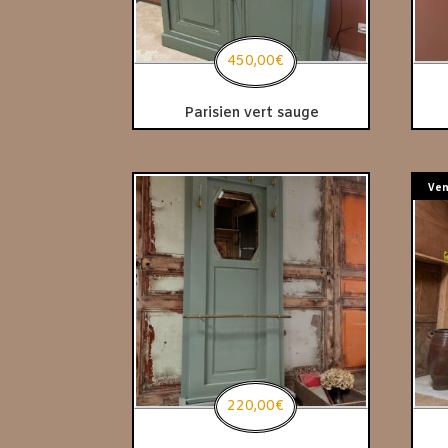
450,00
€
Parisien vert sauge
Ve
220,00
€