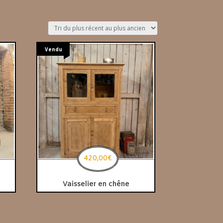
Vendu
420,00
€
Vaisselier en chêne