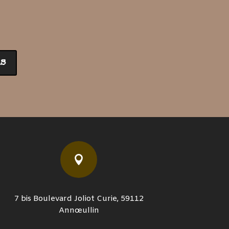
était :
est :
1.490,00€.
1.290,00€.
s

7 bis Boulevard Joliot Curie, 59112
Annœullin