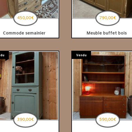
450,00
€
790,00
€
Commode semainier
Meuble buffet bois
ndu
Vendu
390,00
€
590,00
€