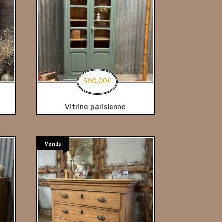
590,00
€
Vitrine parisienne
Vendu