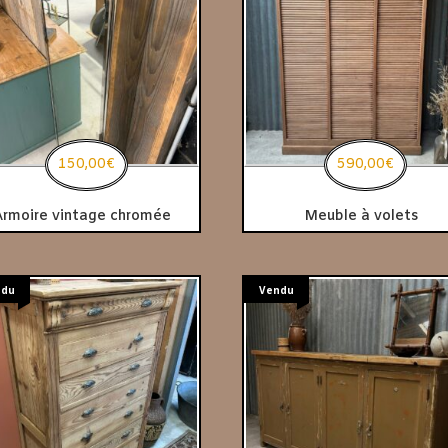
150,00
€
590,00
€
Armoire vintage chromée
Meuble à volets
ndu
Vendu