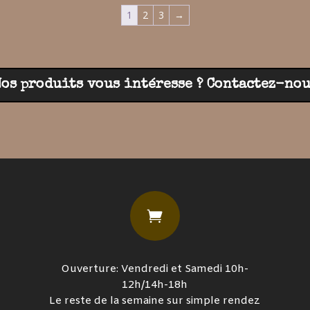
était :
est :
était :
est :
1
2
3
→
500,00€.
450,00€.
520,00€.
450,00€.
Nos produits vous intéresse ? Contactez-nou

Ouverture: Vendredi et Samedi 10h-
12h/14h-18h
Le reste de la semaine sur simple rendez