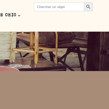
Search Button
Search
for:
E CHIC