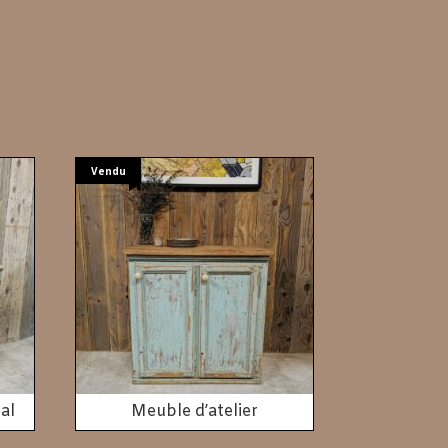
Vendu
al
Meuble d’atelier