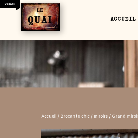
Vendu
ACCUEIL
Your content goes here. Edit or remove this text
settings and even apply custom CSS to this text
Accueil
/
Brocante chic
/
miroirs
/ Grand miroi