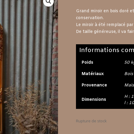
Grand miroir en bois doré et
conservation.
Le miroir à été remplacé par 
De taille généreuse, il va fa
Informations com
Poids
50 k
Matériaux
Bois
Provenance
Mais
H : 
Dimensions
l : 1
Rupture de stock