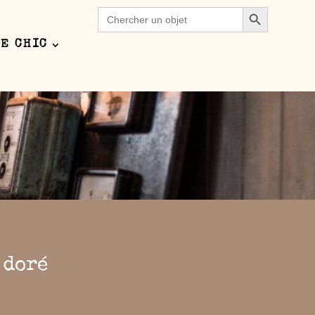
Search Button
Search
for:
E CHIC
pect of this content in the module Design
 doré