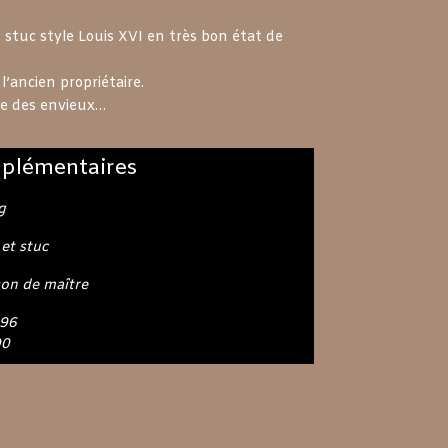
 stuc style Louis XVI en très bon état de
l’ancien propriétaire.
ire des envieux…
plémentaires
g
 et stuc
on de maître
196
00