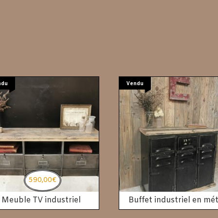
ndu
Vendu
590,00
€
Meuble TV industriel
Buffet industriel en mét