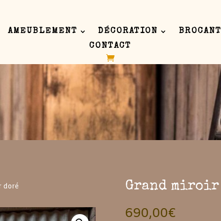
AMEUBLEMENT
DÉCORATION
BROCANT
CONTACT
 inline or in the module Content settings. You can also style every as
 in the module Advanced settings.
Grand miroir
r doré
690,00
€