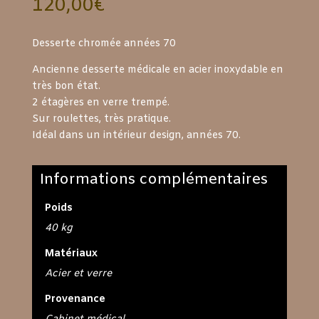
120,00
€
Desserte chromée années 70
Ancienne desserte médicale en acier inoxydable en
très bon état.
2 étagères en verre trempé.
Sur roulettes, très pratique.
Idéal dans un intérieur design, années 70.
Informations complémentaires
Poids
40 kg
Matériaux
Acier et verre
Provenance