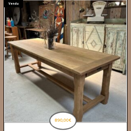
Vendu
890,00
€