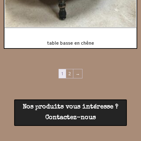
table basse en chêne
1
2
→
Nos produits vous intéresse ?
Contactez-nous