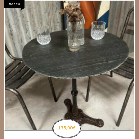
Vendu
135,00
€