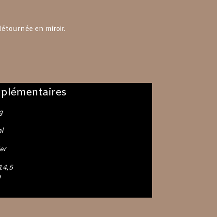
prix
actuel
est :
détournée en miroir.
€.
170,00€.
plémentaires
g
l
er
14,5
9