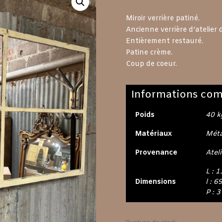
prix
initial
Miroir verrière patiné.
était :
Ancienne verrière d’atelier 
190,00
Entièrement restauré.
Patine crème.
Coup de coeur.
Informations com
Poids
40 k
Matériaux
Méta
Provenance
Ateli
L : 1
Dimensions
l : 6
P : 3