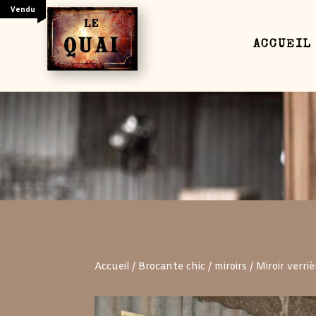
Vendu
ACCUEIL
Your content goes here. Edit or remove this text
settings and even apply custom CSS to this text
Accueil
/
Brocante chic
/
miroirs
/ Miroir verri