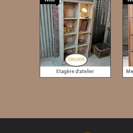
Vendu
Ve
290,00
€
Etagère d’atelier
Me