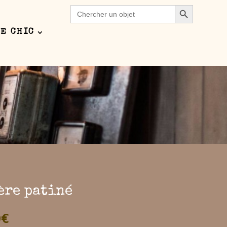
Search Button
Search
for:
E CHIC
pect of this content in the module Design
ère patiné
Le
0
€