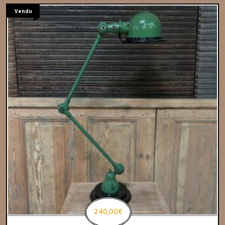
Vendu
240,00
€