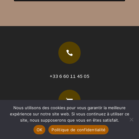

+33 6 60 11 45 05

Nous utilisons des cookies pour vous garantir la meilleure
expérience sur notre site web. Si vous continuez à utiliser ce
site, nous supposerons que vous en êtes satisfait.
Ouverture: Vendredi et Samedi 10h-12h/14h-
OK
Politique de confidentialité
18h
Le reste de la semaine sur simple rendez vous.