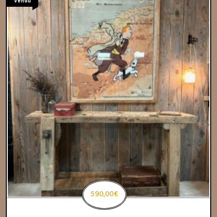
Vendu
590,00
€