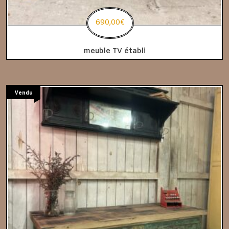
690,00
€
meuble TV établi
Vendu