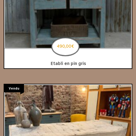
490,00
€
Etabli en pin gris
Vendu