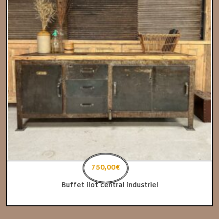
890,00
750,00
€
€
Buffet ilot central industriel
Le
Le
prix
prix