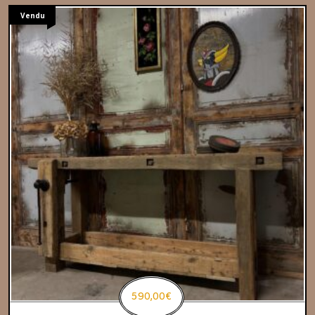
Vendu
590,00
€