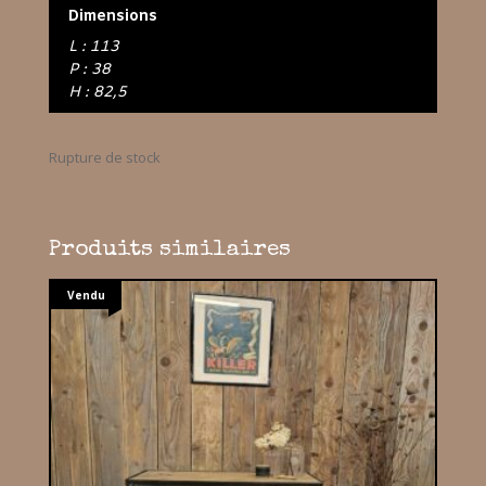
Dimensions
L : 113
P : 38
H : 82,5
Rupture de stock
Produits similaires
Vendu