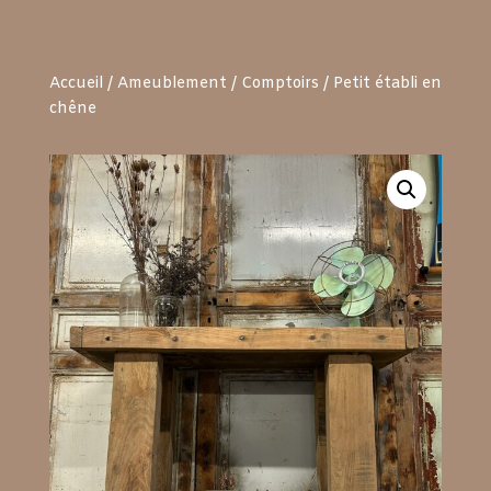
Accueil
/
Ameublement
/
Comptoirs
/ Petit établi en
chêne