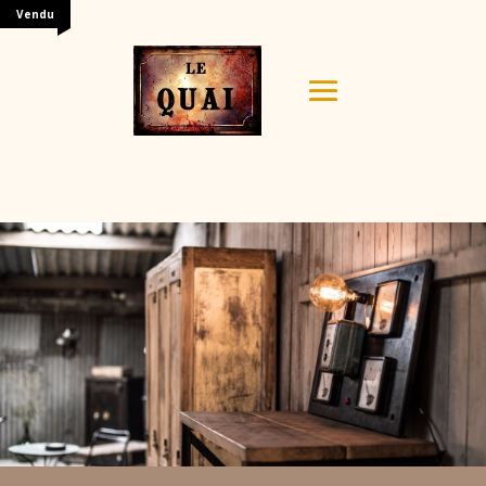
Vendu
Your content goes here. Edit or remove this text inline
or in the module Content settings. You can also style
every aspect of this content in the module Design
settings and even apply custom CSS to this text in the
module Advanced settings.