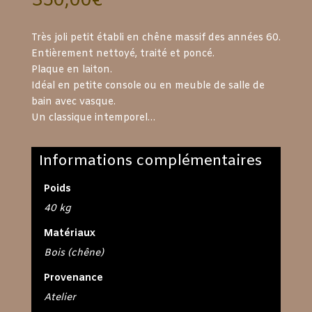
350,00
€
Très joli petit établi en chêne massif des années 60.
Entièrement nettoyé, traité et poncé.
Plaque en laiton.
Idéal en petite console ou en meuble de salle de
bain avec vasque.
Un classique intemporel…
Informations complémentaires
Poids
40 kg
Matériaux
Bois (chêne)
Provenance
Atelier