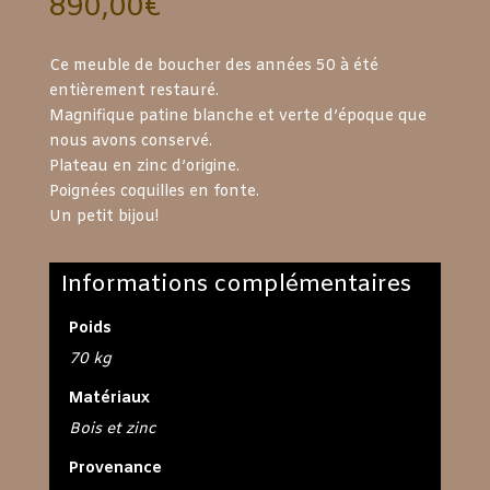
890,00
€
Ce meuble de boucher des années 50 à été
entièrement restauré.
Magnifique patine blanche et verte d’époque que
nous avons conservé.
Plateau en zinc d’origine.
Poignées coquilles en fonte.
Un petit bijou!
Informations complémentaires
Poids
70 kg
Matériaux
Bois et zinc
Provenance