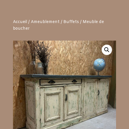
Accueil
/
Ameublement
/
Buffets
/ Meuble de
boucher