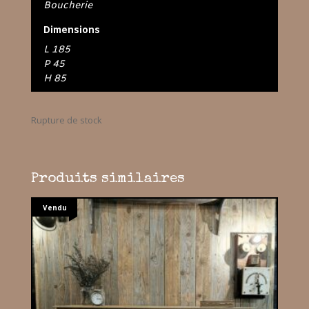
Boucherie
Dimensions
L 185
P 45
H 85
Rupture de stock
Produits similaires
Vendu