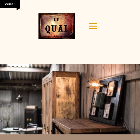
Vendu
Your content goes here. Edit or remove this text inline
or in the module Content settings. You can also style
every aspect of this content in the module Design
settings and even apply custom CSS to this text in the
module Advanced settings.