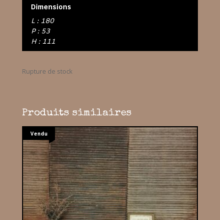
Dimensions
L : 180
P : 53
H : 111
Rupture de stock
Produits similaires
Vendu