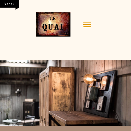
Vendu
Your content goes here. Edit or remove this text inline
or in the module Content settings. You can also style
every aspect of this content in the module Design
settings and even apply custom CSS to this text in the
module Advanced settings.