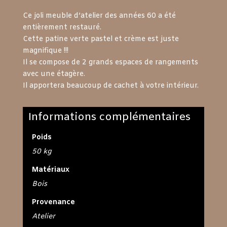
prix
prix
initial
actuel
Ce joli meuble d’atelier des années 60 a été
était :
est :
entièrement restauré.
490,00€.
390,00€.
Cette patine verte pastel et crème est juste
magnifique !!!
Il se compose de 2 grands espaces de rangements
avec une étagère.
Il apportera beaucoup de cachet à votre intérieur.
Informations complémentaires
Poids
50 kg
Matériaux
Bois
Provenance
Atelier