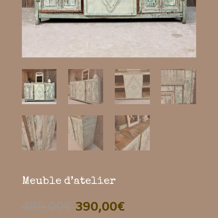
Meuble d’atelier
Le
Le
490,00
€
390,00
€