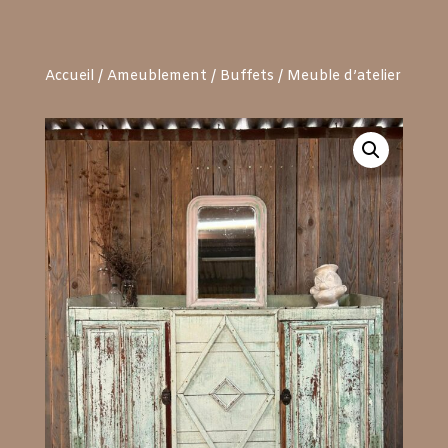
Accueil
/
Ameublement
/
Buffets
/ Meuble d’atelier