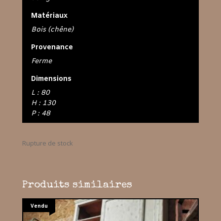
Matériaux
Bois (chêne)
Provenance
Ferme
Dimensions
L : 80
H : 130
P : 48
Rupture de stock
Produits similaires
Vendu