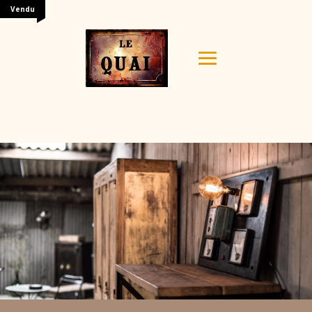
Vendu
Your content goes here. Edit or remove this text inline
or in the module Content settings. You can also style
every aspect of this content in the module Design
settings and even apply custom CSS to this text in the
module Advanced settings.