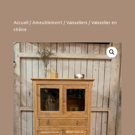
Accueil
/
Ameublement
/
Vaisseliers
/ Vaisselier en
chêne