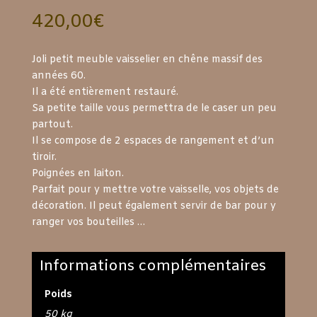
420,00
€
Joli petit meuble vaisselier en chêne massif des
années 60.
Il a été entièrement restauré.
Sa petite taille vous permettra de le caser un peu
partout.
Il se compose de 2 espaces de rangement et d’un
tiroir.
Poignées en laiton.
Parfait pour y mettre votre vaisselle, vos objets de
décoration. Il peut également servir de bar pour y
ranger vos bouteilles …
Informations complémentaires
Poids
50 kg