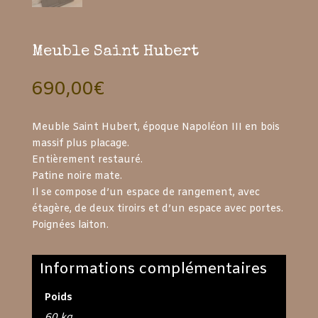
Meuble Saint Hubert
690,00
€
Meuble Saint Hubert, époque Napoléon III en bois
massif plus placage.
Entièrement restauré.
Patine noire mate.
Il se compose d’un espace de rangement, avec
étagère, de deux tiroirs et d’un espace avec portes.
Poignées laiton.
Informations complémentaires
Poids
60 kg