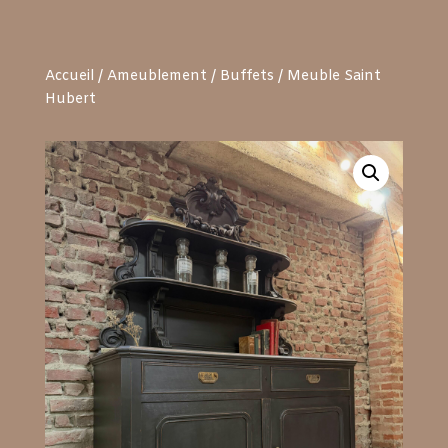
Accueil
/
Ameublement
/
Buffets
/ Meuble Saint
Hubert