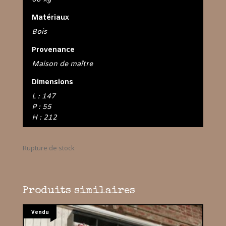
Matériaux
Bois
Provenance
Maison de maître
Dimensions
L : 147
P : 55
H : 212
Rupture de stock
Produits similaires
Vendu