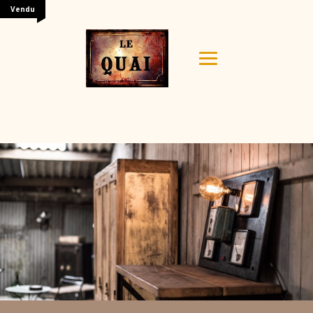
Vendu
Your content goes here. Edit or remove this text inline
or in the module Content settings. You can also style
every aspect of this content in the module Design
settings and even apply custom CSS to this text in the
module Advanced settings.