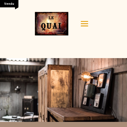
Vendu
Your content goes here. Edit or remove this text inline
or in the module Content settings. You can also style
every aspect of this content in the module Design
settings and even apply custom CSS to this text in the
module Advanced settings.