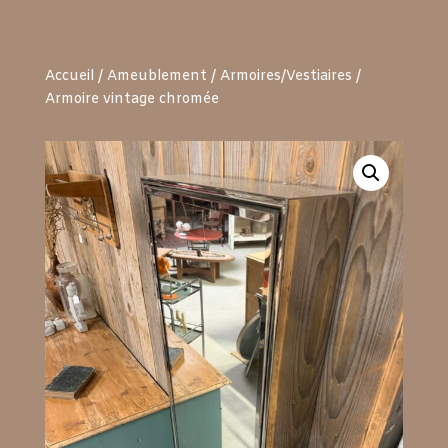
Accueil
/
Ameublement
/
Armoires/Vestiaires
/
Armoire vintage chromée