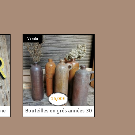
Vendu
15,00
€
gne
Bouteilles en grés années 30