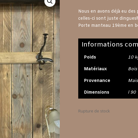
Nous en avons déjà eu des p
celles-ci sont juste dingues!!
Porte manteau 19ème en boi
Informations com
Poids
10 k
Matériaux
Bois
Provenance
Mais
Dimensions
l 90
Rupture de stock