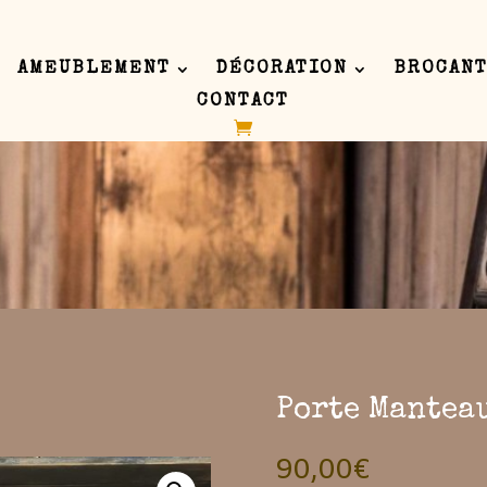
AMEUBLEMENT
DÉCORATION
BROCANT
CONTACT
 inline or in the module Content settings. You can also style every as
 in the module Advanced settings.
Porte Mantea
90,00
€