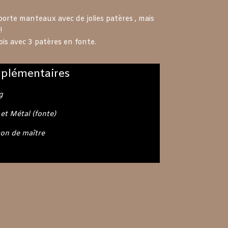
orte manteaux avec de jolies patères , mais
!
s avec 3 patères en fonte.
plémentaires
g
 et Métal (fonte)
on de maître