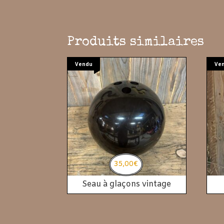
Produits similaires
Vendu
Ve
35,00
€
Seau à glaçons vintage