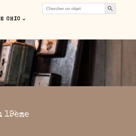
Search Button
Search
for:
E CHIC
pect of this content in the module Design
u 19ème