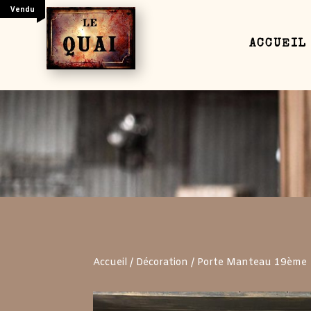
Vendu
ACCUEIL
Your content goes here. Edit or remove this text
settings and even apply custom CSS to this text
Accueil
/
Décoration
/ Porte Manteau 19ème