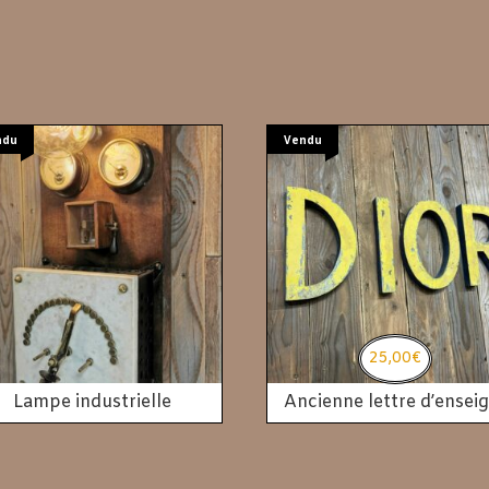
ndu
Vendu
25,00
€
Lampe industrielle
Ancienne lettre d’ensei