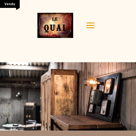
Vendu
Your content goes here. Edit or remove this text inline
or in the module Content settings. You can also style
every aspect of this content in the module Design
settings and even apply custom CSS to this text in the
module Advanced settings.