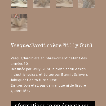
Vasque/Jardinière Willy Guhl
Vasque/Jardinière en fibres-ciment datant des
années 50.
Dessinée par Willy Guhl, le pionnier du design
industriel suisse, et éditée par Eternit Schweiz,
fabriquant de toiture suisse.
En très bon état, pas de manque ni de fissure.
Quantité : 2
Informations complémentaires