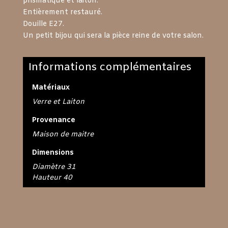
prismatique et laiton.
Entièrement restauré.
Douille E27.
Un petit bijou qui sera la pièce reine de votre salon.
Informations complémentaires
Matériaux
Verre et Laiton
Provenance
Maison de maitre
Dimensions
Diamètre 31
Hauteur 40