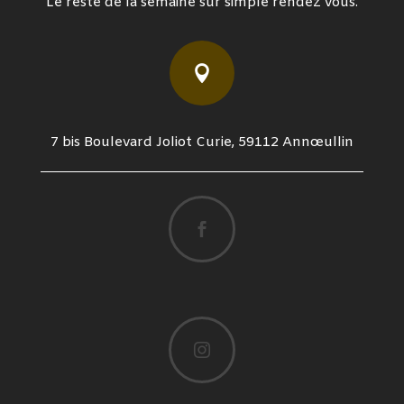
Le reste de la semaine sur simple rendez vous.

7 bis Boulevard Joliot Curie, 59112 Annœullin

