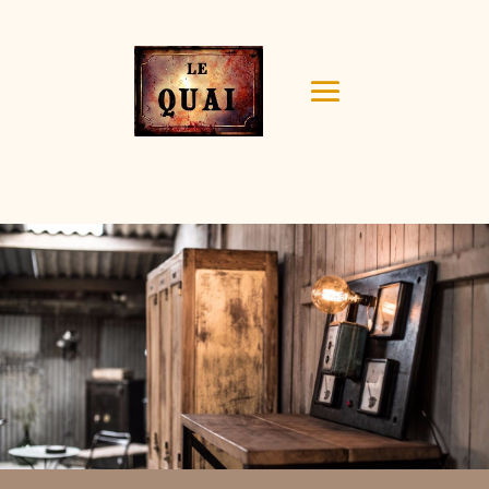
Your content goes here. Edit or remove this text inline
or in the module Content settings. You can also style
every aspect of this content in the module Design
settings and even apply custom CSS to this text in the
module Advanced settings.