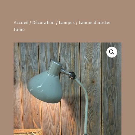
Accueil
/
Décoration
/
Lampes
/ Lampe d’atelier
Jumo