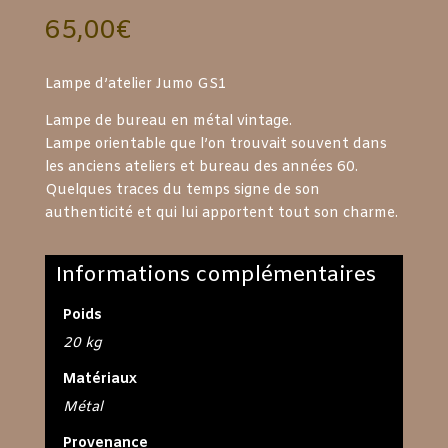
65,00
€
Lampe d’atelier Jumo GS1
Lampe de bureau en métal vintage.
Lampe orientable que l’on trouvait souvent dans
les anciens ateliers et bureau des années 60.
Quelques traces du temps signe de son
authenticité et qui lui apportent tout son charme.
Informations complémentaires
Poids
20 kg
Matériaux
Métal
Provenance