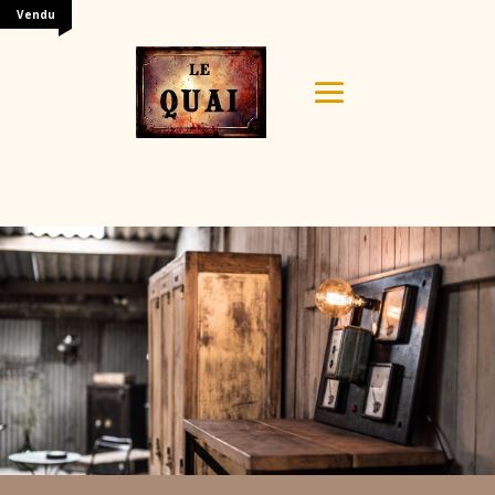
Vendu
Your content goes here. Edit or remove this text inline
or in the module Content settings. You can also style
every aspect of this content in the module Design
settings and even apply custom CSS to this text in the
module Advanced settings.