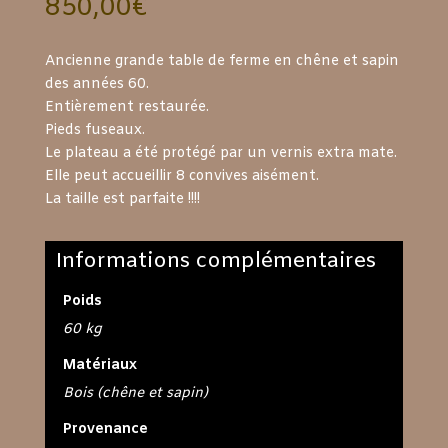
850,00
€
Ancienne grande table de ferme en chêne et sapin
des années 60.
Entièrement restaurée.
Pieds fuseaux.
Le plateau a été protégé par un vernis extra mate.
Elle peut accueillir 8 convives aisément.
La taille est parfaite !!!!
Informations complémentaires
Poids
60 kg
Matériaux
Bois (chêne et sapin)
Provenance