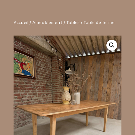
Accueil
/
Ameublement
/
Tables
/ Table de ferme