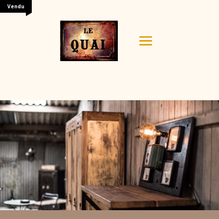
Vendu
Your content goes here. Edit or remove this text inline
or in the module Content settings. You can also style
every aspect of this content in the module Design
settings and even apply custom CSS to this text in the
module Advanced settings.