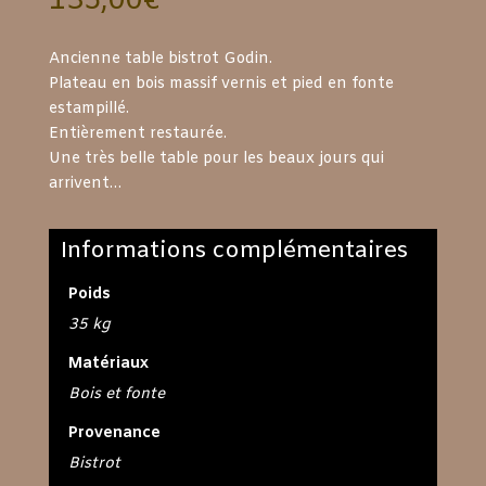
135,00
€
Ancienne table bistrot Godin.
Plateau en bois massif vernis et pied en fonte
estampillé.
Entièrement restaurée.
Une très belle table pour les beaux jours qui
arrivent…
Informations complémentaires
Poids
35 kg
Matériaux
Bois et fonte
Provenance
Bistrot