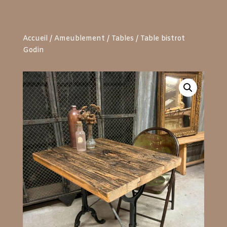
Accueil
/
Ameublement
/
Tables
/ Table bistrot
Godin