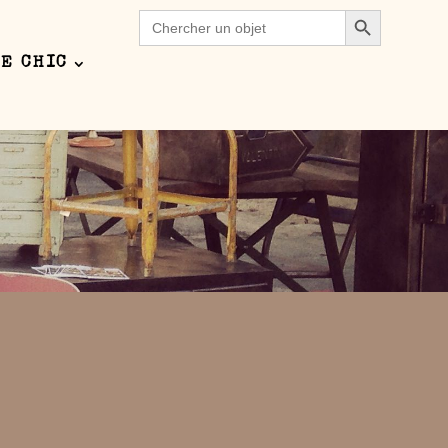
Search Button
Search
for:
E CHIC