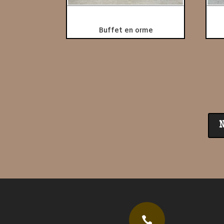
Buffet en orme
