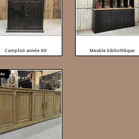
Comptoir année 60
Meuble bibliothèque
ndu