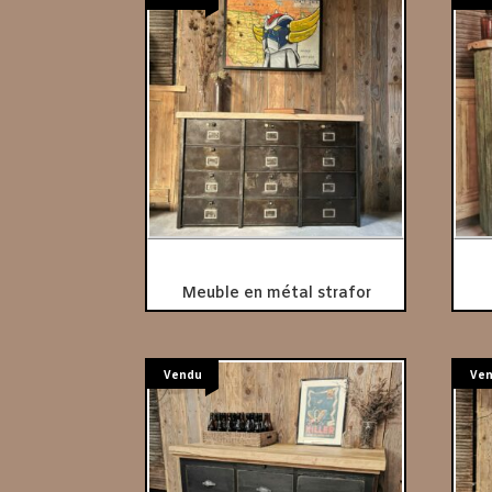
Meuble en métal strafor
Vendu
Ve