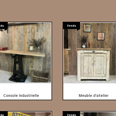
ndu
Vendu
Console industrielle
Meuble d’atelier
ndu
Vendu