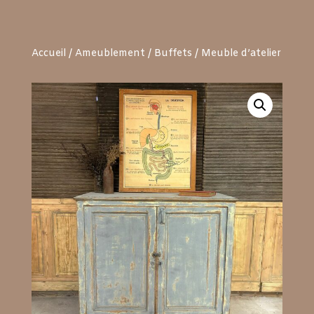
Accueil
/
Ameublement
/
Buffets
/ Meuble d’atelier