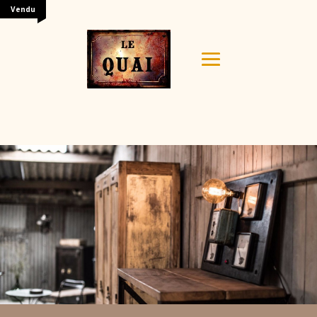
Vendu
Your content goes here. Edit or remove this text inline
or in the module Content settings. You can also style
every aspect of this content in the module Design
settings and even apply custom CSS to this text in the
module Advanced settings.