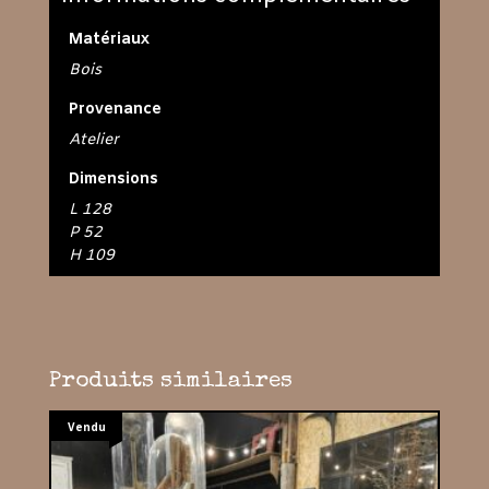
Matériaux
Bois
Provenance
Atelier
Dimensions
L 128
P 52
H 109
Produits similaires
Vendu