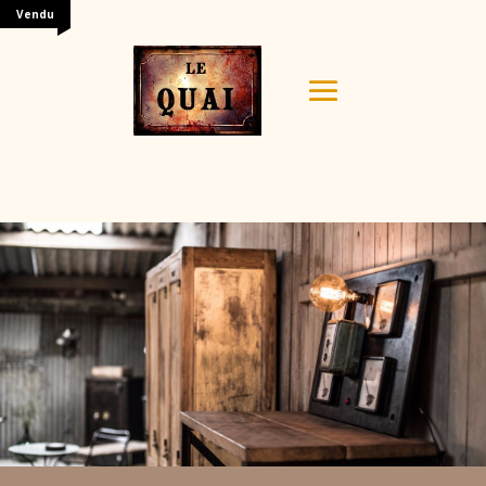
Vendu
Your content goes here. Edit or remove this text inline
or in the module Content settings. You can also style
every aspect of this content in the module Design
settings and even apply custom CSS to this text in the
module Advanced settings.