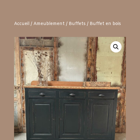
Accueil
/
Ameublement
/
Buffets
/ Buffet en bois