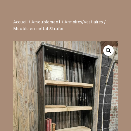
Accueil
/
Ameublement
/
Armoires/Vestiaires
/
Meuble en métal Strafor