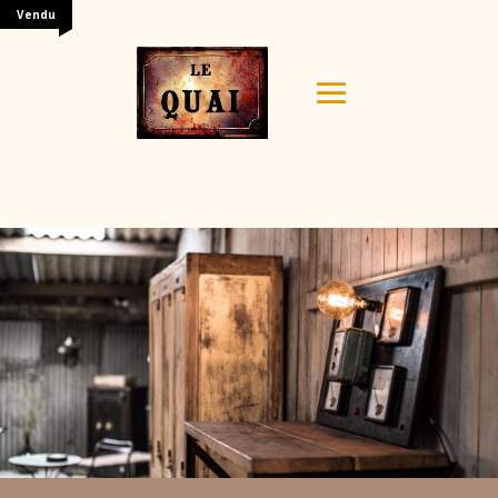
Vendu
Your content goes here. Edit or remove this text inline
or in the module Content settings. You can also style
every aspect of this content in the module Design
settings and even apply custom CSS to this text in the
module Advanced settings.