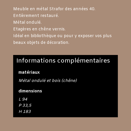
Meuble en métal Strafor des années 40.
Entièrement restauré.
Métal ondulé.
Etagères en chêne vernis.
Idéal en bibliothèque ou pour y exposer vos plus
beaux objets de décoration.
Informations complémentaires
matériaux
Métal ondulé et bois (chêne)
dimensions
L 94
P 33,5
H 183