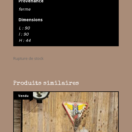
Provenance
ferme
Dimensions
L : 90
l : 90
H : 44
Rupture de stock
Produits similaires
Vendu