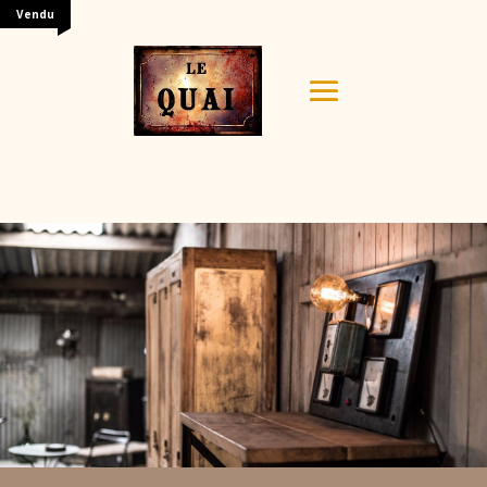
Vendu
Your content goes here. Edit or remove this text inline
or in the module Content settings. You can also style
every aspect of this content in the module Design
settings and even apply custom CSS to this text in the
module Advanced settings.