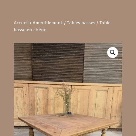
Accueil
/
Ameublement
/
Tables basses
/ Table
basse en chêne