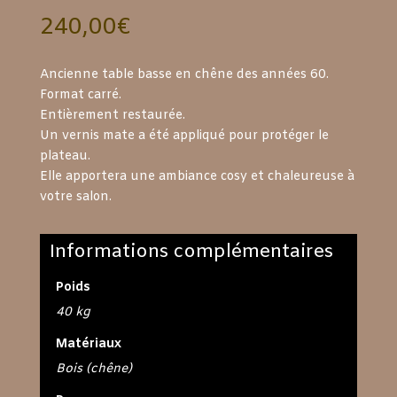
240,00
€
Ancienne table basse en chêne des années 60.
Format carré.
Entièrement restaurée.
Un vernis mate a été appliqué pour protéger le
plateau.
Elle apportera une ambiance cosy et chaleureuse à
votre salon.
Informations complémentaires
Poids
40 kg
Matériaux
Bois (chêne)