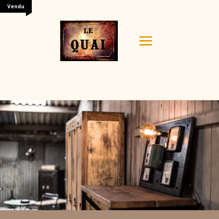
Vendu
Your content goes here. Edit or remove this text inline
or in the module Content settings. You can also style
every aspect of this content in the module Design
settings and even apply custom CSS to this text in the
module Advanced settings.