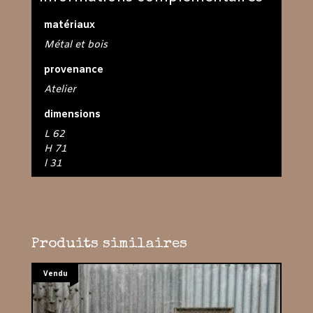
matériaux
Métal et bois
provenance
Atelier
dimensions
L 62
H 71
l 31
Produits similaires
Vendu