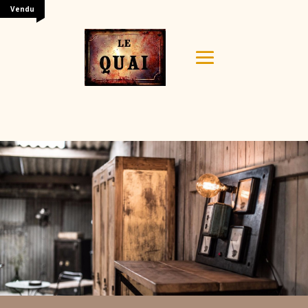
Vendu
Your content goes here. Edit or remove this text inline
or in the module Content settings. You can also style
every aspect of this content in the module Design
settings and even apply custom CSS to this text in the
module Advanced settings.