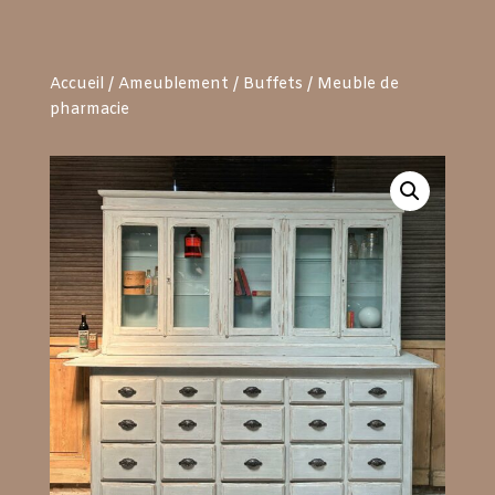
Accueil
/
Ameublement
/
Buffets
/ Meuble de
pharmacie