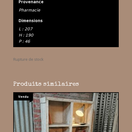
Provenance
Pharmacie
Dimensions
L : 207
H : 190
P : 46
Rupture de stock
Produits similaires
Vendu