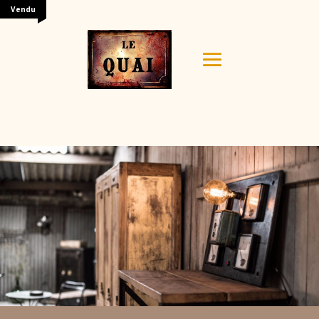
Vendu
Your content goes here. Edit or remove this text inline
or in the module Content settings. You can also style
every aspect of this content in the module Design
settings and even apply custom CSS to this text in the
module Advanced settings.