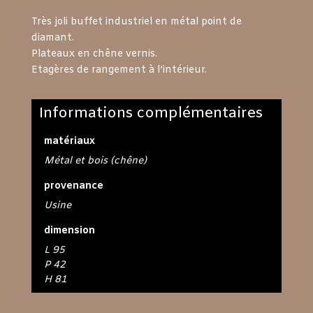
Très joli buffet industriel en métal point de
diamant.
Plateaux en chêne vernis.
Etagères de rangement à l’intérieur.
Informations complémentaires
matériaux
Métal et bois (chêne)
provenance
Usine
dimension
L 95
P 42
H 81