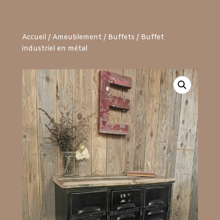
Accueil
/
Ameublement
/
Buffets
/ Buffet
industriel en métal