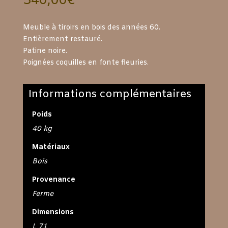
340,00
€
Meuble à tiroirs en bois des années 60.
Entièrement restauré.
Patine noire.
Poignées coquilles en fonte fleuries.
Informations complémentaires
Poids
40 kg
Matériaux
Bois
Provenance
Ferme
Dimensions
L 71