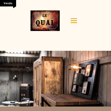
Vendu
Your content goes here. Edit or remove this text inline
or in the module Content settings. You can also style
every aspect of this content in the module Design
settings and even apply custom CSS to this text in the
module Advanced settings.