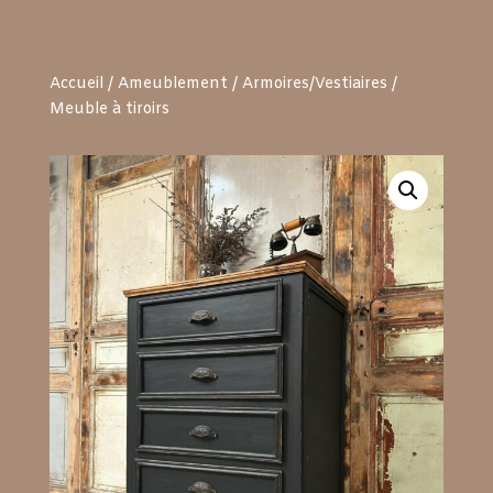
Accueil
/
Ameublement
/
Armoires/Vestiaires
/
Meuble à tiroirs