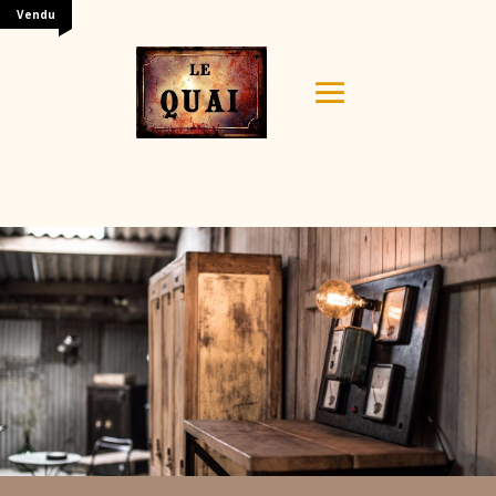
Vendu
Your content goes here. Edit or remove this text inline
or in the module Content settings. You can also style
every aspect of this content in the module Design
settings and even apply custom CSS to this text in the
module Advanced settings.