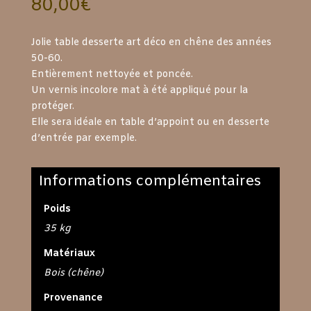
80,00
€
Jolie table desserte art déco en chêne des années
50-60.
Entièrement nettoyée et poncée.
Un vernis incolore mat à été appliqué pour la
protéger.
Elle sera idéale en table d’appoint ou en desserte
d’entrée par exemple.
Informations complémentaires
Poids
35 kg
Matériaux
Bois (chêne)
Provenance