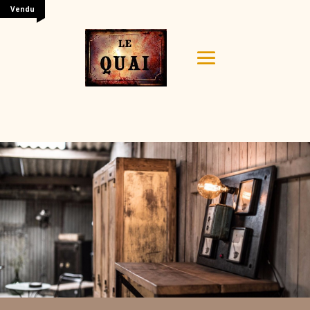
Vendu
Your content goes here. Edit or remove this text inline
or in the module Content settings. You can also style
every aspect of this content in the module Design
settings and even apply custom CSS to this text in the
module Advanced settings.