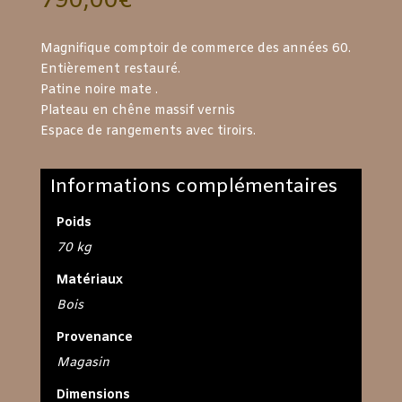
790,00
€
Magnifique comptoir de commerce des années 60.
Entièrement restauré.
Patine noire mate .
Plateau en chêne massif vernis
Espace de rangements avec tiroirs.
Informations complémentaires
Poids
70 kg
Matériaux
Bois
Provenance
Magasin
Dimensions