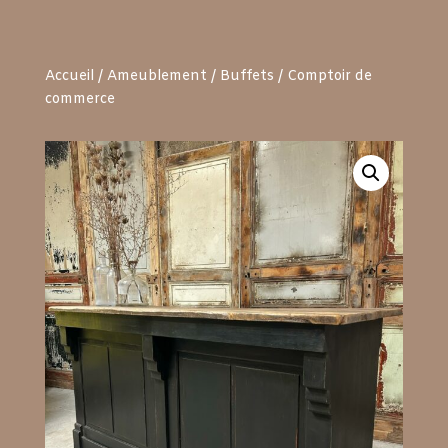
Accueil
/
Ameublement
/
Buffets
/ Comptoir de
commerce