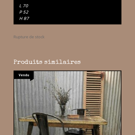
L 70
P 52
H 87
Rupture de stock
Produits similaires
Vendu