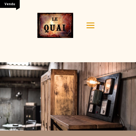
Vendu
Your content goes here. Edit or remove this text inline
or in the module Content settings. You can also style
every aspect of this content in the module Design
settings and even apply custom CSS to this text in the
module Advanced settings.