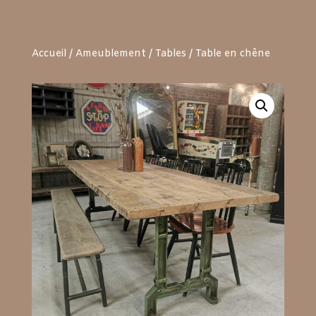
Accueil
/
Ameublement
/
Tables
/ Table en chêne