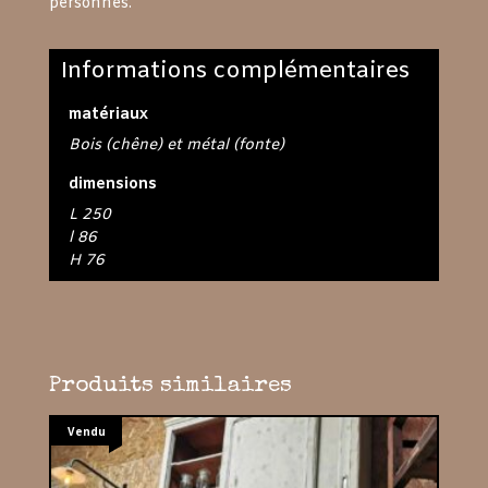
personnes.
Informations complémentaires
matériaux
Bois (chêne) et métal (fonte)
dimensions
L 250
l 86
H 76
Produits similaires
Vendu