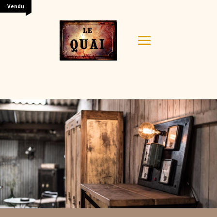
Vendu
Your content goes here. Edit or remove this text inline
or in the module Content settings. You can also style
every aspect of this content in the module Design
settings and even apply custom CSS to this text in the
module Advanced settings.