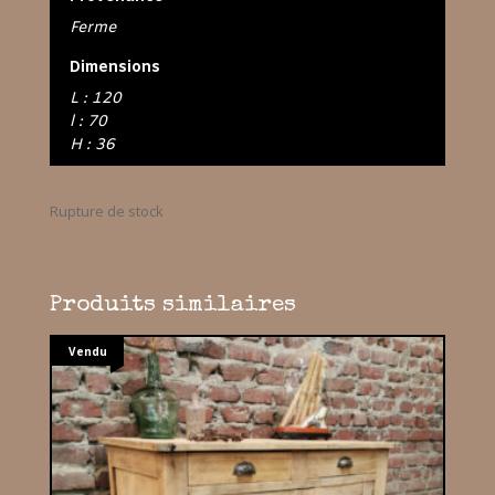
Ferme
Dimensions
L : 120
l : 70
H : 36
Rupture de stock
Produits similaires
Vendu