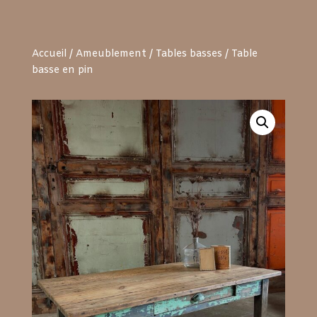
Accueil
/
Ameublement
/
Tables basses
/ Table
basse en pin