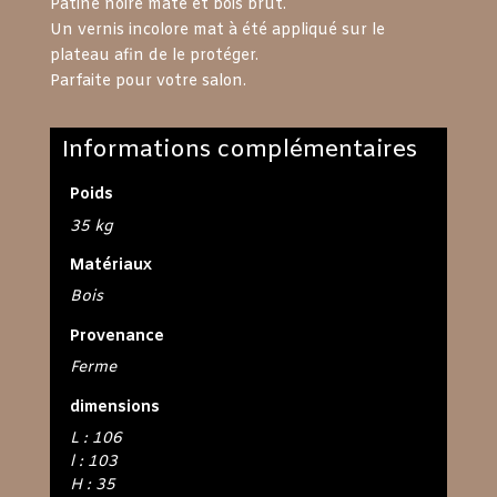
Patine noire mate et bois brut.
Un vernis incolore mat à été appliqué sur le
plateau afin de le protéger.
Parfaite pour votre salon.
Informations complémentaires
Poids
35 kg
Matériaux
Bois
Provenance
Ferme
dimensions
L : 106
l : 103
H : 35