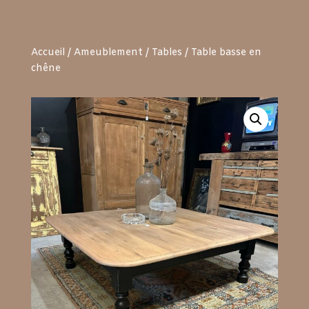
Accueil
/
Ameublement
/
Tables
/ Table basse en
chêne