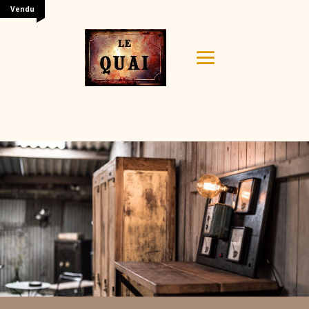
Vendu
Your content goes here. Edit or remove this text inline
or in the module Content settings. You can also style
every aspect of this content in the module Design
settings and even apply custom CSS to this text in the
module Advanced settings.