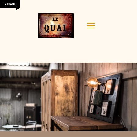
Vendu
Your content goes here. Edit or remove this text inline
or in the module Content settings. You can also style
every aspect of this content in the module Design
settings and even apply custom CSS to this text in the
module Advanced settings.