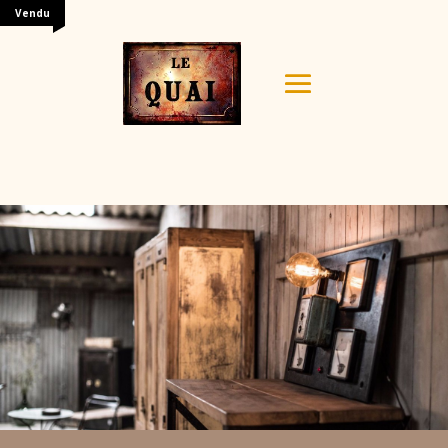
Vendu
Your content goes here. Edit or remove this text inline
or in the module Content settings. You can also style
every aspect of this content in the module Design
settings and even apply custom CSS to this text in the
module Advanced settings.