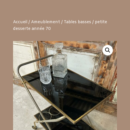
Accueil
/
Ameublement
/
Tables basses
/ petite
desserte année 70