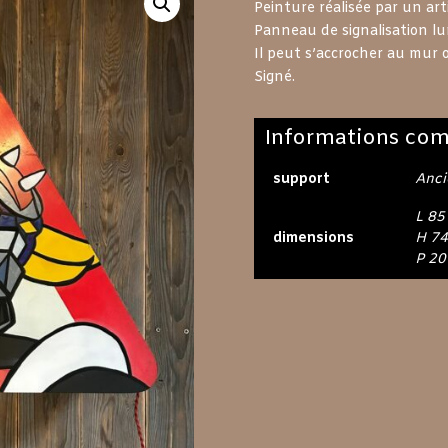
Peinture réalisée par un art
Panneau de signalisation l
Il peut s’accrocher au mur
Signé.
Informations com
support
Anci
L 85
dimensions
H 74
P 20