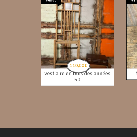
Vendu
Ve
110,00
€
vestiaire en bois des années
50