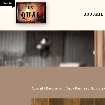
Vendu
ACCUEIL
Your content goes here. Edit or remove this text
settings and even apply custom CSS to this text
Accueil
/
Décoration
/
Art
/ Panneau Goldora