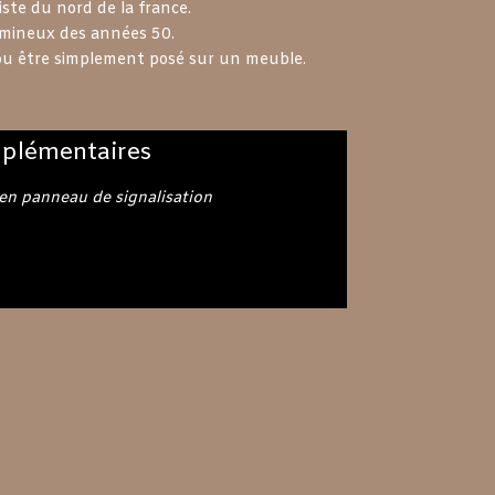
iste du nord de la france.
umineux des années 50.
 ou être simplement posé sur un meuble.
plémentaires
en panneau de signalisation