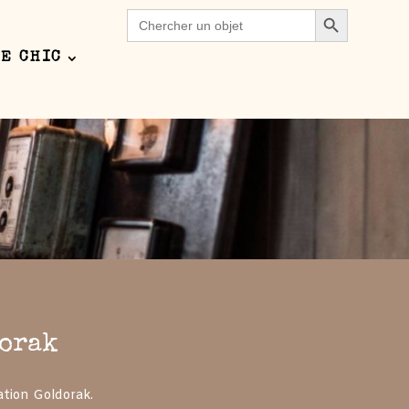
Search Button
Search
for:
E CHIC
pect of this content in the module Design
orak
ation Goldorak.