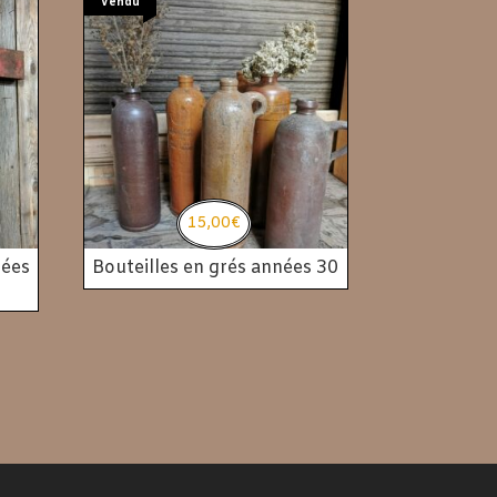
Vendu
15,00
€
nées
Bouteilles en grés années 30