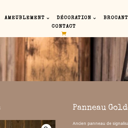
AMEUBLEMENT
DÉCORATION
BROCANT
CONTACT
 inline or in the module Content settings. You can also style every as
 in the module Advanced settings.
Panneau Gold
k
Ancien panneau de signalis