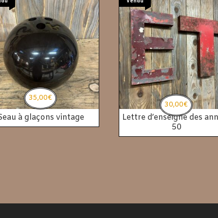
ndu
Vendu
35,00
€
30,00
€
Seau à glaçons vintage
Lettre d’enseigne des an
50