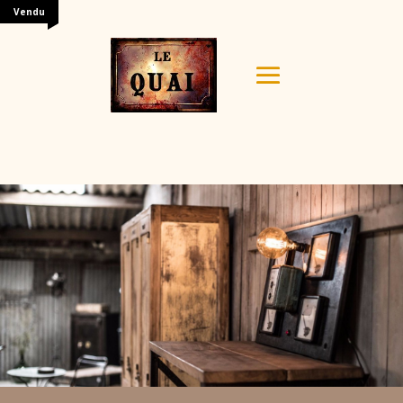
Vendu
Your content goes here. Edit or remove this text inline
or in the module Content settings. You can also style
every aspect of this content in the module Design
settings and even apply custom CSS to this text in the
module Advanced settings.