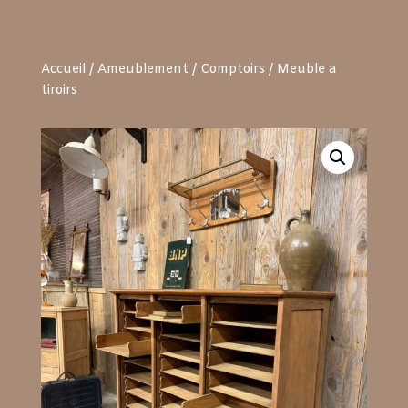
Accueil
/
Ameublement
/
Comptoirs
/ Meuble a
tiroirs