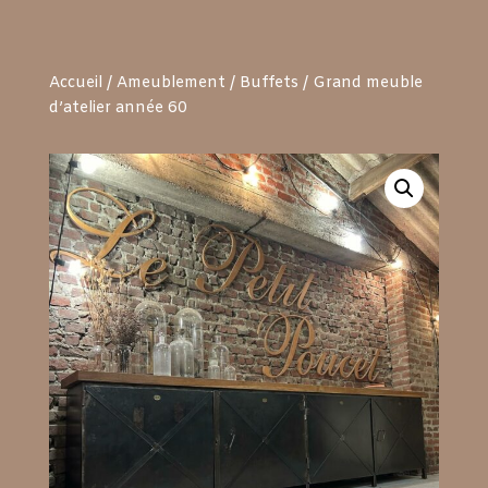
Accueil
/
Ameublement
/
Buffets
/ Grand meuble
d’atelier année 60