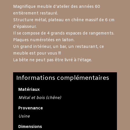
Magnifique meuble d’atelier des années 60
entièrement restauré.
Structure métal, plateau en chêne massif de 6 cm
d’épaisseur.
Il se compose de 4 grands espaces de rangements.
Plaques numérotées en laiton.
Un grand intérieur, un bar, un restaurant, ce
meuble est pour vous !!!
La bête ne peut pas être livré à l’étage.
Informations complémentaires
Matériaux
Métal et bois (chêne)
Provenance
Usine
Dimensions