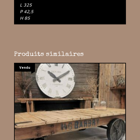
L 325
P 42,5
H 85
Produits similaires
Vendu