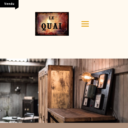
Vendu
Your content goes here. Edit or remove this text inline
or in the module Content settings. You can also style
every aspect of this content in the module Design
settings and even apply custom CSS to this text in the
module Advanced settings.