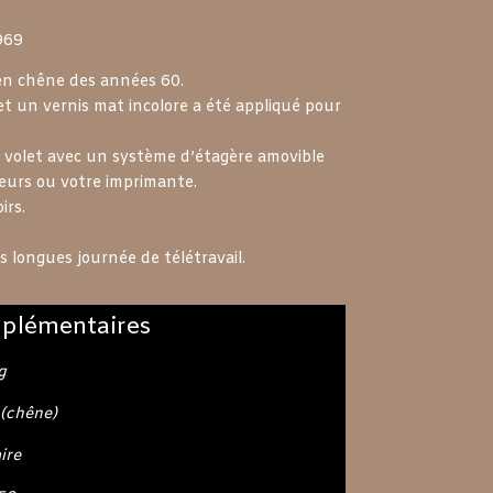
969
en chêne des années 60.
et un vernis mat incolore a été appliqué pour
à volet avec un système d’étagère amovible
seurs ou votre imprimante.
irs.
os longues journée de télétravail.
plémentaires
g
 (chêne)
ire