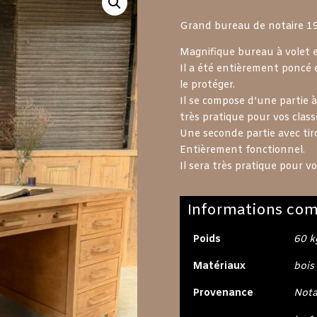
Grand bureau de notaire 1
Magnifique bureau à volet 
Il a été entièrement poncé 
le protéger.
Il se compose d’une partie 
très pratique pour vos clas
Une seconde partie avec tiro
Entièrement fonctionnel.
Il sera très pratique pour v
Informations com
Poids
60 k
Matériaux
bois
Provenance
Nota