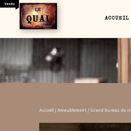
Vendu
ACCUEIL
Your content goes here. Edit or remove this text
settings and even apply custom CSS to this text
Accueil
/
Ameublement
/ Grand bureau de no