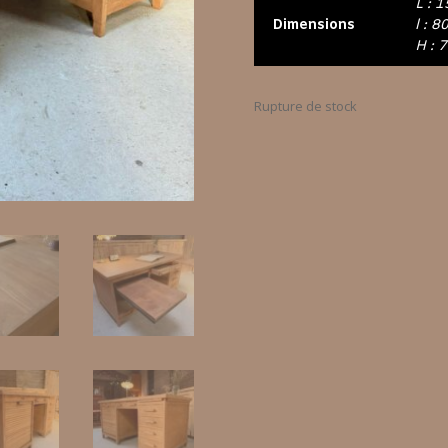
L : 
Dimensions
l : 8
H : 
Rupture de stock