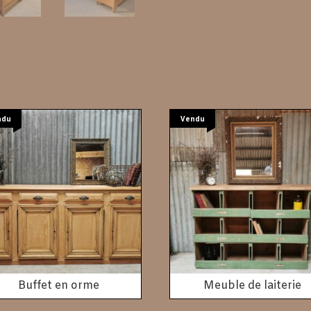
ndu
Vendu
Buffet en orme
Meuble de laiterie