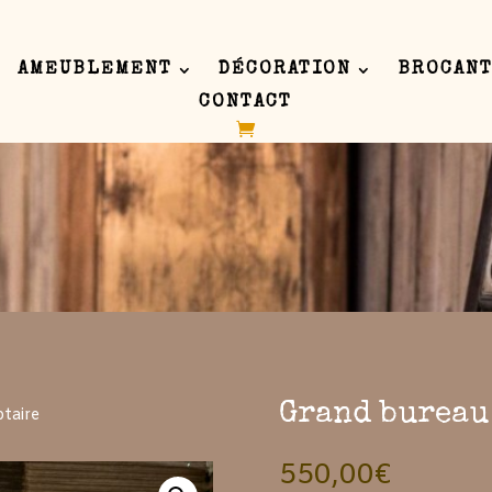
AMEUBLEMENT
DÉCORATION
BROCANT
CONTACT
 inline or in the module Content settings. You can also style every as
 in the module Advanced settings.
Grand bureau
taire
550,00
€