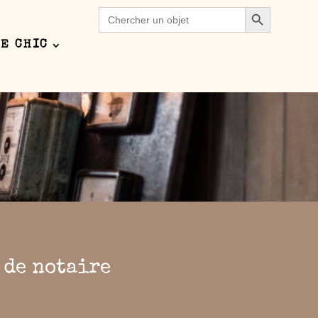
Search Button
Search
for:
E CHIC
pect of this content in the module Design
 de notaire