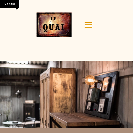
Vendu
Your content goes here. Edit or remove this text inline
or in the module Content settings. You can also style
every aspect of this content in the module Design
settings and even apply custom CSS to this text in the
module Advanced settings.