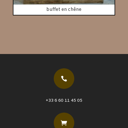
buffet en chêne

+33 6 60 11 45 05
