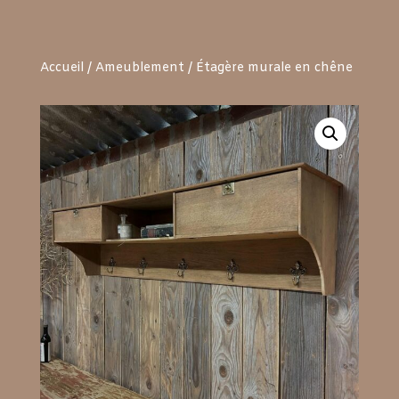
Accueil
/
Ameublement
/ Étagère murale en chêne