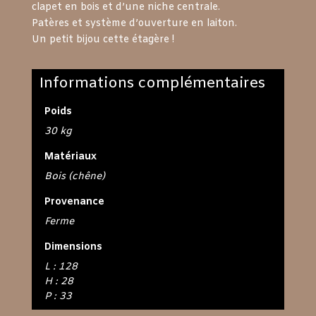
clapet en bois et d’une niche centrale.
Patères et système d’ouverture en laiton.
Un petit bijou cette étagère !
Informations complémentaires
Poids
30 kg
Matériaux
Bois (chêne)
Provenance
Ferme
Dimensions
L : 128
H : 28
P : 33