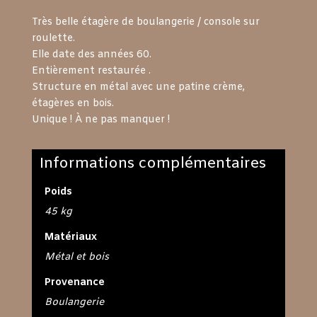
Très belle étagère de boulangerie / console sur
roulette.
Elle date des années 60.
Entièrement restaurée .
Structure en métal avec une patine crème,
étagères en bois.
Unique ! À ne pas manquer !
Informations complémentaires
Poids
45 kg
Matériaux
Métal et bois
Provenance
Boulangerie