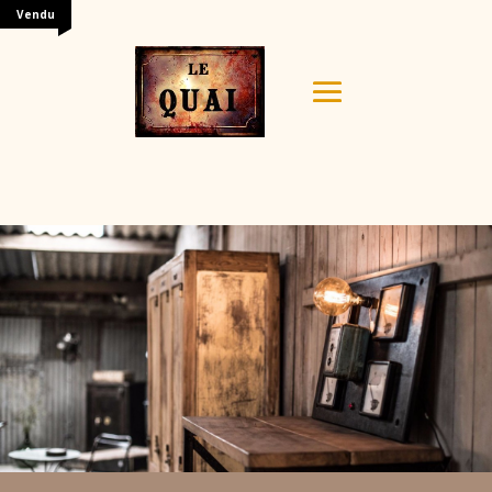
Vendu
Your content goes here. Edit or remove this text inline
or in the module Content settings. You can also style
every aspect of this content in the module Design
settings and even apply custom CSS to this text in the
module Advanced settings.