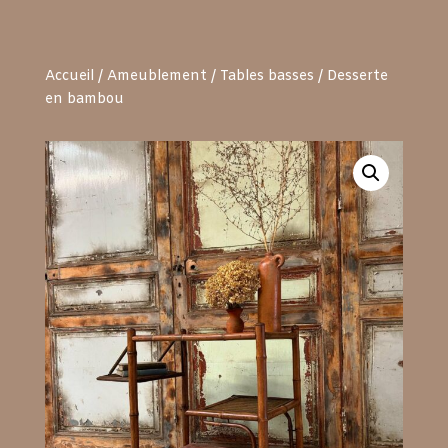
Accueil
/
Ameublement
/
Tables basses
/ Desserte
en bambou