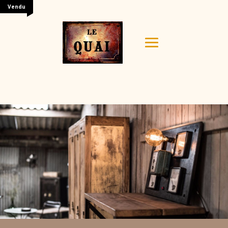
Vendu
Your content goes here. Edit or remove this text inline
or in the module Content settings. You can also style
every aspect of this content in the module Design
settings and even apply custom CSS to this text in the
module Advanced settings.