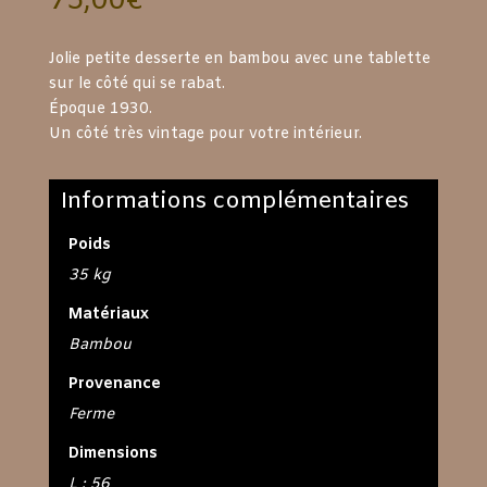
75,00
€
Jolie petite desserte en bambou avec une tablette
sur le côté qui se rabat.
Époque 1930.
Un côté très vintage pour votre intérieur.
Informations complémentaires
Poids
35 kg
Matériaux
Bambou
Provenance
Ferme
Dimensions
L : 56