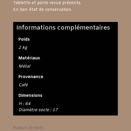
Tablette et porte revue présents.
En bon état de conservation.
Informations complémentaires
Poids
2 kg
Matériaux
Métal
Provenance
Café
Dimensions
H : 64
Diamètre socle : 17
Rupture de stock