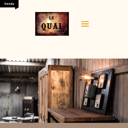
Vendu
Your content goes here. Edit or remove this text inline
or in the module Content settings. You can also style
every aspect of this content in the module Design
settings and even apply custom CSS to this text in the
module Advanced settings.