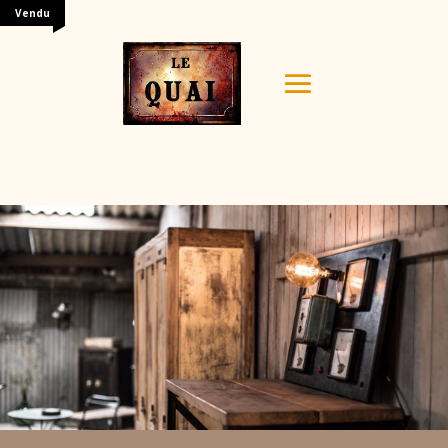
Vendu
Your content goes here. Edit or remove this text inline
or in the module Content settings. You can also style
every aspect of this content in the module Design
settings and even apply custom CSS to this text in the
module Advanced settings.