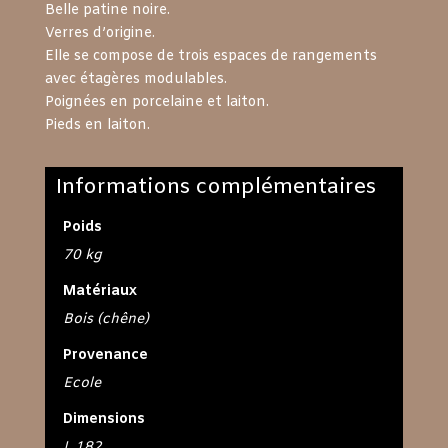
Belle patine noire.
Verres d’origine.
Elle se compose de trois espaces de rangements
avec étagères modulables.
Poignées en porcelaine et laiton.
Pieds en laiton.
Informations complémentaires
Poids
70 kg
Matériaux
Bois (chêne)
Provenance
Ecole
Dimensions
L 182