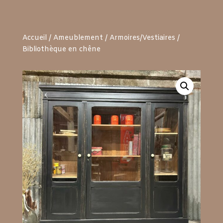
Accueil
/
Ameublement
/
Armoires/Vestiaires
/
Bibliothèque en chêne