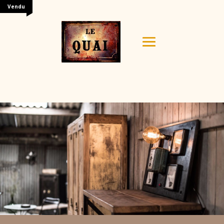
Vendu
Your content goes here. Edit or remove this text inline
or in the module Content settings. You can also style
every aspect of this content in the module Design
settings and even apply custom CSS to this text in the
module Advanced settings.