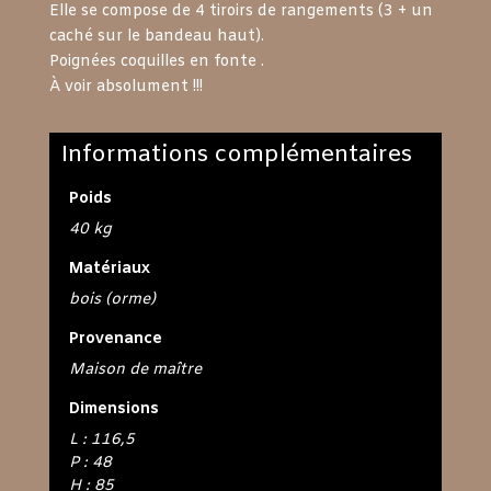
Elle se compose de 4 tiroirs de rangements (3 + un
caché sur le bandeau haut).
Poignées coquilles en fonte .
À voir absolument !!!
Informations complémentaires
Poids
40 kg
Matériaux
bois (orme)
Provenance
Maison de maître
Dimensions
L : 116,5
P : 48
H : 85