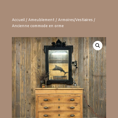
Accueil
/
Ameublement
/
Armoires/Vestiaires
/
Ancienne commode en orme