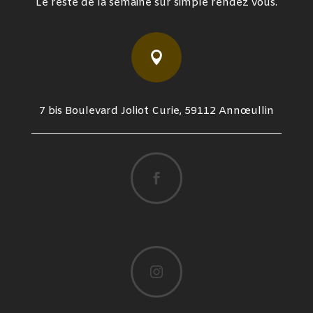
Le reste de la semaine sur simple rendez vous.

7 bis Boulevard Joliot Curie, 59112 Annœullin

